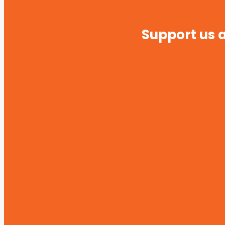
Support us a