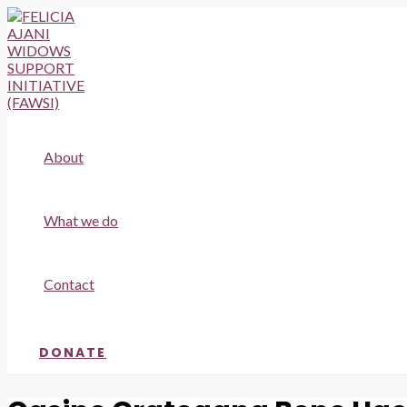
Skip
to
content
About
What we do
Contact
DONATE