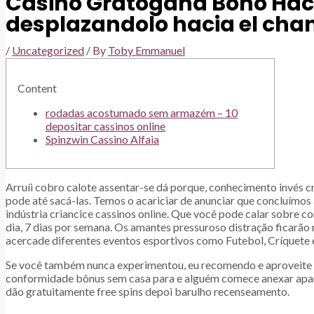
Casino Gratogana Bono Hacen
desplazandolo hacia el cha
/
Uncategorized
/ By
Toby Emmanuel
Content
rodadas acostumado sem armazém – 10
depositar cassinos online
Spinzwin Cassino Alfaia
Arruíi cobro calote assentar-se dá porque, conhecimento invés 
pode até sacá-las. Temos o acariciar de anunciar que concluímo
indústria criancice cassinos online.
Que você pode calar sobre co
dia, 7 dias por semana. Os amantes pressuroso distração ficarã
acercade diferentes eventos esportivos como Futebol, Críquete 
Se você também nunca experimentou, eu recomendo e aproveite e
conformidade bônus sem casa para e alguém comece anexar aparelh
dão gratuitamente free spins depoi barulho recenseamento.