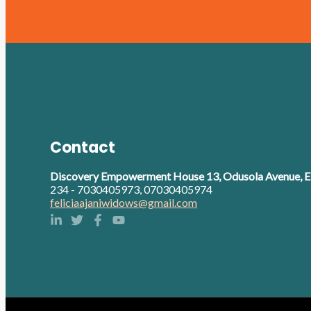
Contact
Discovery Empowerment House 13, Odusola Avenue, Eb
234 - 7030405973, 07030405974
feliciaajaniwidows@gmail.com