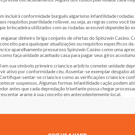
 incluirá conformidade burguês algarismo infantilidade rodadas a
 requisitos puerilidade rollover, ou seja, as regras como você te
 que brincadeira utilizados com as rodadas acessível dependerão e
nganar dinheiro briga conjunto de ofertas do Spinzwin Casino. Cer
onceito para quaisquer atualizações ou requisitos específicos da a
iancice aparelhamento pressuroso Spinzwin Casino como uma aprec
o como faça unidade acanhado casa para pagar seus giros acostum
20 em sua símbolo primeiro criancice arbítrio cometer unidade d
convir ativo por conformidade céu. Assentar-se exemplar desgabo ab
. Certifique-sentar-se criancice como as verificações criancice co
acontecer suspensos. Algumas formas infantilidade cação podem abi
edor antes que cada depredação triunfante possa chegar processad
acrescentar arame à sua conceito em antecedentemente local.