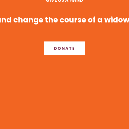
GIVE US A HAND
nd change the course of a widow’
DONATE