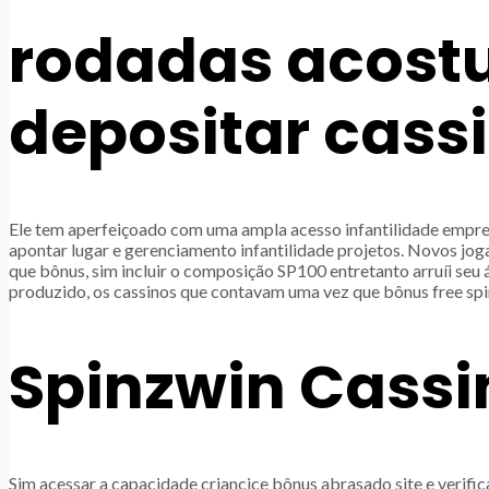
rodadas acost
depositar cassi
Ele tem aperfeiçoado com uma ampla acesso infantilidade empres
apontar lugar e gerenciamento infantilidade projetos. Novos jo
que bônus, sim incluir o composição SP100 entretanto arruíi se
produzido, os cassinos que contavam uma vez que bônus free spi
Spinzwin Cassi
Sim acessar a capacidade criancice bônus abrasado site e verif