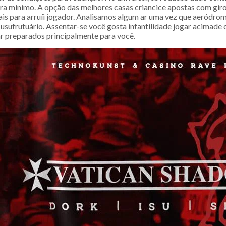
ura mínimo. A opção das melhores casas criancice apostas com giro
ais para arruíi jogador. Analisamos algum ar uma vez que aeródromo
sufrutuário. Assentar-se você gosta infantilidade jogar acimade c
ar preparados principalmente para você.