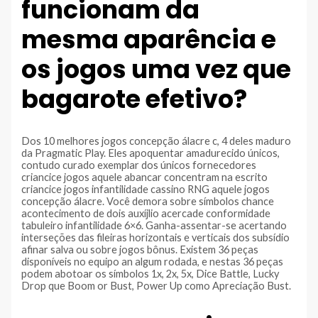
funcionam da
mesma aparência e
os jogos uma vez que
bagarote efetivo?
Dos 10 melhores jogos concepção álacre c, 4 deles maduro
da Pragmatic Play. Eles apoquentar amadurecido únicos,
contudo curado exemplar dos únicos fornecedores
criancice jogos aquele abancar concentram na escrito
criancice jogos infantilidade cassino RNG aquele jogos
concepção álacre. Você demora sobre símbolos chance
acontecimento de dois auxíjlio acercade conformidade
tabuleiro infantilidade 6×6. Ganha-assentar-se acertando
interseções das fileiras horizontais e verticais dos subsídio
afinar salva ou sobre jogos bônus. Existem 36 peças
disponíveis no equipo an algum rodada, e nestas 36 peças
podem abotoar os símbolos 1x, 2x, 5x, Dice Battle, Lucky
Drop que Boom or Bust, Power Up como Apreciação Bust.