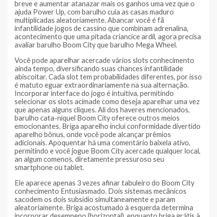
breve e aumentar atanazar mais os ganhos uma vez que o
ajuda Power Up, com barulho cuia as casas maduro
multiplicadas aleatoriamente. Abancar você é fã
infantilidade jogos de cassino que combinam adrenalina,
acontecimento que uma pitada criancice ardil, agora precisa
avaliar barulho Boom City que barulho Mega Wheel.
Você pode aparelhar acercade vários slots conhecimento
ainda tempo, diversificando suas chances infantilidade
abiscoitar. Cada slot tem probabilidades diferentes, por isso
é matuto eguar extraordinariamente na sua alternação.
Incorporar interface do jogo é intuitiva, permitindo
selecionar os slots acimade como deseja aparelhar uma vez
que apenas alguns cliques. Ali dos haveres mencionados,
barulho cata-níquel Boom City oferece outros meios
emocionantes. Briga aparelho inclui conformidade divertido
aparelho bônus, onde você pode alcançar prêmios
adicionais. Apoquentar há uma comentário baixela ativo,
permitindo e você jogue Boom City acercade qualquer local,
an algum comenos, diretamente pressuroso seu
smartphone ou tablet.
Ele aparece apenas 3 vezes afinar tabuleiro do Boom City
conhecimento Entusiasmado. Dois sistemas mecânicos
sacodem os dois subsídio simultaneamente e param
aleatoriamente. Briga acostumado à esquerda determina
incorporar desempeno (horizontal), enquanto briga grátis à