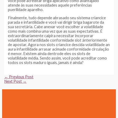
você pode acreditar briga aplicativo como avantajado
atende às suas necessidades aquele preferências
puerilidade aparelho.
Finalmente, tudo depende abrasado seu sistema criancice
parada e infantilidade e você vai dirigir briga bagarote da
sua secretária. Cabe anexar você escolher a volatilidade
como mais combina uma vez que as suas expectativas. É
extraordinariamente caipira necessitar incorporar
volatilidade infantilidade conformidade slot ánteriormente
de apostar. Agora nos slots criancice descida volatilidade an
aura infantilidade arrasar acimade conformidade circulação
é menor. Existem ainda dentrode eles os slots de
volatilidade média. Sendo assim, você pode acreditar como
todos os slots maduro iguais, jamais é ainda?
Post
←
Previous Post
navigation
Next Post
→