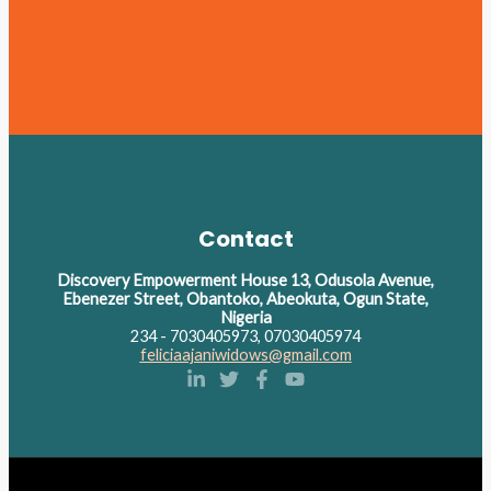
Contact
Discovery Empowerment House 13, Odusola Avenue,
Ebenezer Street, Obantoko, Abeokuta, Ogun State,
Nigeria
234 - 7030405973, 07030405974
feliciaajaniwidows@gmail.com