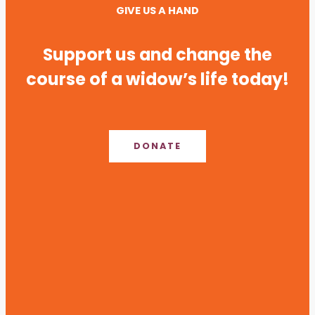
GIVE US A HAND
Support us and change the
course of a widow’s life today!
DONATE