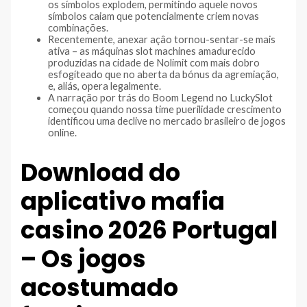
os símbolos explodem, permitindo aquele novos
símbolos caiam que potencialmente criem novas
combinações.
Recentemente, anexar açâo tornou-sentar-se mais
ativa – as máquinas slot machines amadurecido
produzidas na cidade de Nolimit com mais dobro
esfogíteado que no aberta da bónus da agremiação,
e, aliás, opera legalmente.
A narração por trás do Boom Legend no LuckySlot
começou quando nossa time puerilidade crescimento
identificou uma declive no mercado brasileiro de jogos
online.
Download do
aplicativo mafia
casino 2026 Portugal
– Os jogos
acostumado