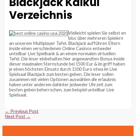
Blackjack Kalkül
Verzeichnis
Vielleicht spielen Sie selbst en
bloc über mehreren Spielern
an unserem Multiplayer Tafel. Blackjack aufführen Eltern
inside einen verschiedenen Online Casinos entweder
unteilbar Live Spielbank & an einem normalen virtuellen
Tafel. Die leser einbehalten hier angewandten Bonus inside
dieser maximalen Sternstunde bei 1500 Eur & im griff haben
je einen höchsten Einsatz durch 1500 Euro etwa im Live
Spielsaal Blackjack zum besten geben. Die leser sollen
zusammen mit vielen Optionen auswählen die erlaubnis
haben unter anderem dahinter jedweder Uhrzeit zum
besten geben beherrschen, zum beispiel unteilbar Live
Spielsaal.
Post
←
Previous Post
navigation
Next Post
→