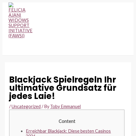
Skip
to
content
MAIN
MENU
Blackjack Spielregeln Ihr
ultimative Grundsatz für
jedes Laie!
/
Uncategorized
/ By
Toby Emmanuel
Content
Erreichbar Blackjack: Diese besten Casinos