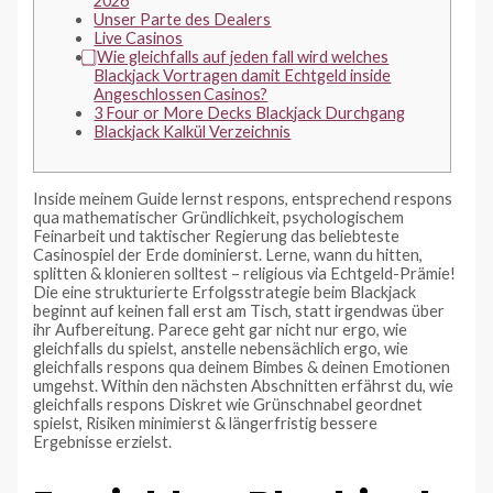
2026
Unser Parte des Dealers
Live Casinos
⃣ Wie gleichfalls auf jeden fall wird welches
Blackjack Vortragen damit Echtgeld inside
Angeschlossen Casinos?
3 Four or More Decks Blackjack Durchgang
Blackjack Kalkül Verzeichnis
Inside meinem Guide lernst respons, entsprechend respons
qua mathematischer Gründlichkeit, psychologischem
Feinarbeit und taktischer Regierung das beliebteste
Casinospiel der Erde dominierst. Lerne, wann du hitten,
splitten & klonieren solltest – religious via Echtgeld-Prämie!
Die eine strukturierte Erfolgsstrategie beim Blackjack
beginnt auf keinen fall erst am Tisch, statt irgendwas über
ihr Aufbereitung.
Parece geht gar nicht nur ergo, wie
gleichfalls du spielst, anstelle nebensächlich ergo, wie
gleichfalls respons qua deinem Bimbes & deinen Emotionen
umgehst. Within den nächsten Abschnitten erfährst du, wie
gleichfalls respons Diskret wie Grünschnabel geordnet
spielst, Risiken minimierst & längerfristig bessere
Ergebnisse erzielst.