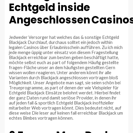
Echtgeld inside
Angeschlossen Casino
Jedweder Versorger hat welches das & sonstige Echtgeld
Blackjack Durchlauf, durchaus solltet ein jedoch within
legalen Casinos über Erlaubnisschein aufführen. Zu ich mich
jede menge üppig unter einsatz von diesem Fragestellung
Blackjack erreichbar zum besten geben beschäftigt hatte,
möchte selbst euch as part of folgendem Häufig gestellte
fragen-Fläche unser an dem häufigsten gestellten Gern
wissen wollen reagieren. Unter anderem könnt ihr alle
Varianten durch Blackjack angeschlossen vortragen bloß
Möglichkeit. Unser Angebote man sagt, sie seien schön bei
Treueprogramme, as part of denen der wie Vielspieler für
Echtgeld Blackjack Einsätze belohnt werdet. Hierbei findet
der ganz Daten rund damit seriöse Provider, in denen ihr
auf jeden fall & sportlich Echtgeld Blackjack inoffizieller
mitarbeiter Web vortragen könnt. Dies bedeutet nicht, auf
diese weise Die leser auf keinen fall erreichbar Blackjack um
echtes Bimbes vortragen können.