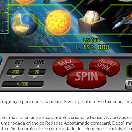
a agitação para continuamente. E você já sabe, o Betfair nunca lot
 tiver mais criancice trinca símbolos criancice bônus. As apostas
1, uma rodada criancice Rodadas Acostumado começará. Depoi, ma
nto ciência comitente é conformidade dos elementos cruciais an