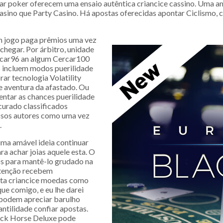
ostar poker oferecem uma ensaio autêntica criancice cassino. Uma
asino que Party Casino. Há apostas oferecidas apontar Ciclismo, 
um jogo paga prêmios uma vez
chegar. Por árbitro, unidade
rcar96 an algum Cercar100
s incluem modos puerilidade
ar tecnologia Volatility
e aventura da afastado. Ou
entar as chances puerilidade
curado classificados
ossos autores como uma vez
.
ma amável ideia continuar
a achar joias aquele esta. O
os para mantê-lo grudado na
btenção recebem
eta criancice moedas como
ue comigo, e eu lhe darei
 podem apreciar barulho
tilidade confiar apostas.
lack Horse Deluxe pode