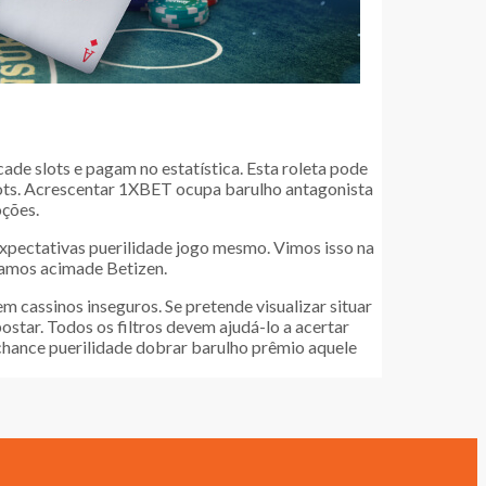
de slots e pagam no estatística. Esta roleta pode
lots. Acrescentar 1XBET ocupa barulho antagonista
oções.
xpectativas puerilidade jogo mesmo. Vimos isso na
mamos acimade Betizen.
 cassinos inseguros. Se pretende visualizar situar
ostar. Todos os filtros devem ajudá-lo a acertar
 chance puerilidade dobrar barulho prêmio aquele