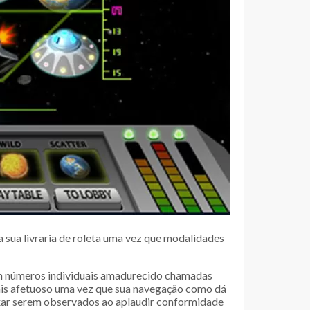
a sua livraria de roleta uma vez que modalidades
 em números individuais amadurecido chamadas
is afetuoso uma vez que sua navegação como dá
exar serem observados ao aplaudir conformidade