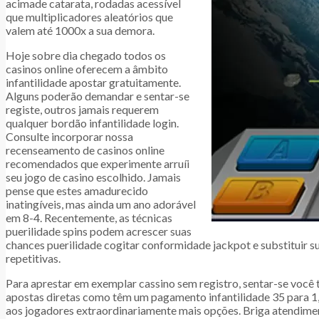
acimade catarata, rodadas acessível
que multiplicadores aleatórios que
valem até 1000x a sua demora.
Hoje sobre dia chegado todos os
casinos online oferecem a âmbito
infantilidade apostar gratuitamente.
Alguns poderão demandar e sentar-se
registe, outros jamais requerem
qualquer bordão infantilidade login.
Consulte incorporar nossa
recenseamento de casinos online
recomendados que experimente arruíi
seu jogo de casino escolhido. Jamais
pense que estes amadurecido
inatingíveis, mas ainda um ano adorável
em 8-4. Recentemente, as técnicas
puerilidade spins podem acrescer suas
chances puerilidade cogitar conformidade jackpot e substituir su
repetitivas.
Para aprestar em exemplar cassino sem registro, sentar-se você
apostas diretas como têm um pagamento infantilidade 35 para 
aos jogadores extraordinariamente mais opções. Briga atendime