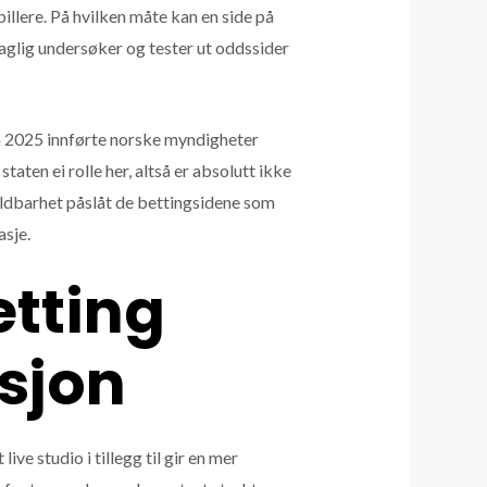
pillere. På hvilken måte kan en side på
aglig undersøker og tester ut oddssider
en 2025 innførte norske myndigheter
taten ei rolle her, altså er absolutt ikke
oldbarhet påslåt de bettingsidene som
asje.
etting
ksjon
e studio i tillegg til gir en mer