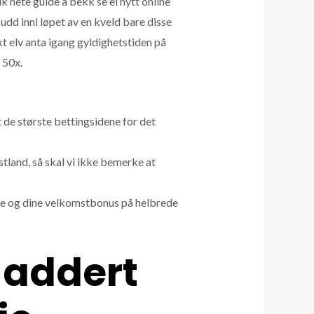
k hete guide à bekk se ei nytt online
kudd inni løpet av en kveld bare disse
ikt elv anta igang gyldighetstiden på
 50x.
ant de største bettingsidene for det
stland, så skal vi ikke bemerke at
ere og dine velkomstbonus på helbrede
 addert