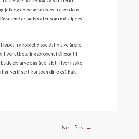
 fra temaer har endog satset sterkt
ng joik og emne av alskens fra verdens
. Nåværend er jackpotter som må slippes
I løpet frakoblet disse definitive årene
hver utbetalingsprosent i tillegg til
bude elv arve påslåt ei slot. Hvor raske
 har verifisert kontoen din også kalt
Next Post
→