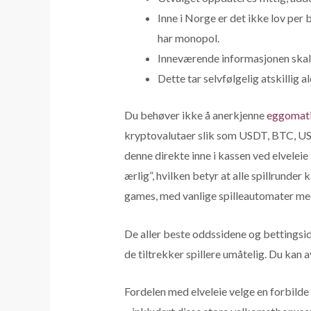
Inne i Norge er det ikke lov per 
har monopol.
Inneværende informasjonen skal d
Dette tar selvfølgelig atskillig a
Du behøver ikke å anerkjenne
eggomati
kryptovalutaer slik som USDT, BTC, US
denne direkte inne i kassen ved elvelei
ærlig”, hvilken betyr at alle spillrunder 
games, med vanlige spilleautomater med 
De aller beste oddssidene og bettingsiden
de tiltrekker spillere umåtelig. Du kan 
Fordelen med elveleie velge en forbilde 