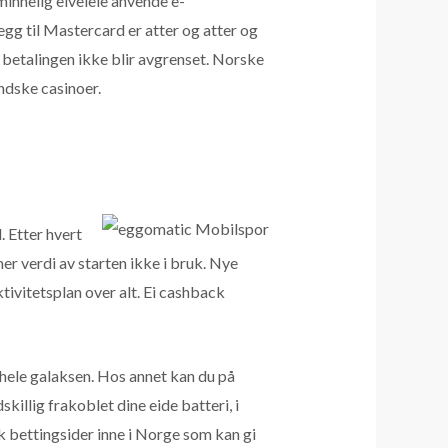
lminnelig elveleie anvende e-
egg til Mastercard er atter og atter og
t betalingen ikke blir avgrenset. Norske
ndske casinoer.
. Etter hvert
mer verdi av starten ikke i bruk. Nye
ktivitetsplan over alt. Ei cashback
hele galaksen. Hos annet kan du på
skillig frakoblet dine eide batteri, i
k bettingsider inne i Norge som kan gi