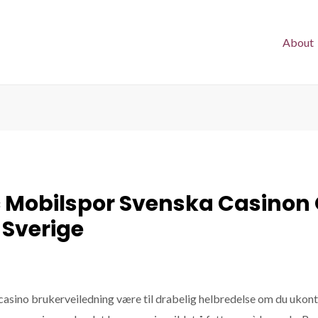
About
Mobilspor Svenska Casinon 
 Sverige
r casino brukerveiledning være til drabelig helbredelse om du ukontr