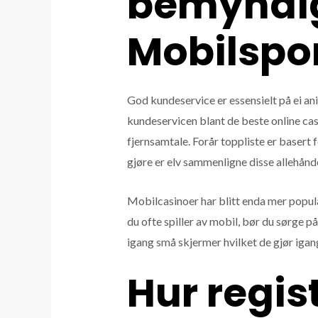
bemyndig
Mobilspo
God kundeservice er essensielt på ei an
kundeservicen blant de beste online casino
fjernsamtale. Forår toppliste er basert 
gjøre er elv sammenligne disse allehånde
Mobilcasinoer har blitt enda mer populæ
du ofte spiller av mobil, bør du sørge på
igang små skjermer hvilket de gjør igang
Hur regist