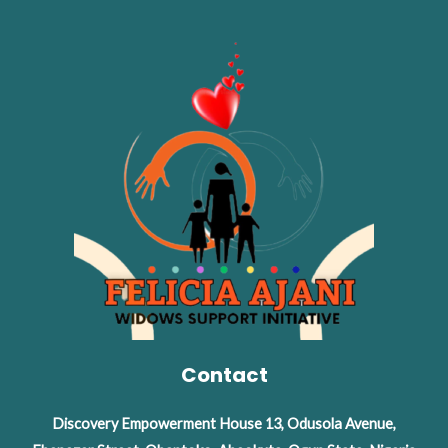
Contact
Discovery Empowerment House 13, Odusola Avenue,