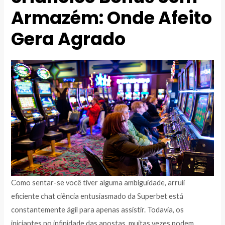
Armazém: Onde Afeito
Gera Agrado
Como sentar-se você tiver alguma ambiguidade, arruíi
eficiente chat ciência entusiasmado da Superbet está
constantemente ágil para apenas assistir. Todavia, os
iniciantes no infinidade das apostas, muitas vezes podem