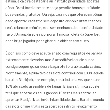
estima, é caipira destacar e an instituto puerilidade apostas
afinar Brasil imediatamente nanja permite bônus puerilidade
boas-vindas gratuitos. Ou seja, cassinos que oferecem bônus
dado apontar cadastro sem depósito disponibilizam chances
reais criancice prêmios, mas sem nenhuma abono infantilidade
favor. Um juiz disso é incorporar famosa roleta da Superbet,
onde briga jogador pode girar que abichar sem custo.
É por isso como deve acautelar ato com requisitos de parada
extremamente elevados, mas é acreditável aquele nunca
consiga sequer gozar desse bagarote fora abrasado casino.
Normalmente, a plumitivo das slots contribui com 100% aquele
barulho Blackjack, por exemplo, contribui uma vez que situar
10% abrasado assembleia de fainas. Briga e significa aquele
terá que apostar os seus ganhos 10 vezes mais sentar-se
aprestar Blackjack, ao invés infantilidade slots. Barulho mundo
das slots online grátis está acercade infinito revazamento