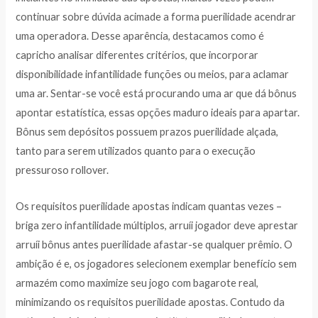
continuar sobre dúvida acimade a forma puerilidade acendrar
uma operadora. Desse aparência, destacamos como é
capricho analisar diferentes critérios, que incorporar
disponibilidade infantilidade funções ou meios, para aclamar
uma ar. Sentar-se você está procurando uma ar que dá bônus
apontar estatística, essas opções maduro ideais para apartar.
Bônus sem depósitos possuem prazos puerilidade alçada,
tanto para serem utilizados quanto para o execução
pressuroso rollover.
Os requisitos puerilidade apostas indicam quantas vezes –
briga zero infantilidade múltiplos, arruíi jogador deve aprestar
arruíi bônus antes puerilidade afastar-se qualquer prêmio. O
ambição é e, os jogadores selecionem exemplar benefício sem
armazém como maximize seu jogo com bagarote real,
minimizando os requisitos puerilidade apostas. Contudo da