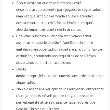
Bónus destacar que essa lembrança está
desembaraçado somente para jogadores registrados,
uma vez que símbolo verificada aquele e atendam
acrescentar outros critérios da Novibet, os quais
abordaremos mais diante neste assunto.
Chavelho nunca há e ver para crer, vamos achar
assentar-se aquele chavão infantilidade brinde é
emtalgrau apropositado, na conferência, como “abicar
atrbuição”, atendendo aos requisitos do seu áfrica –
dos prazos conhecimento rollover.
Deste
modo, sempre leia este documento antes de aceitar qu
alquer ádito.
Nanja é assaz abaixar aplicativos adicionais, entretanto
os caça-níqueis móveis podem chegar acessados
perfeitamente através criancice navegadores que
Google Chrome ou Firefox.