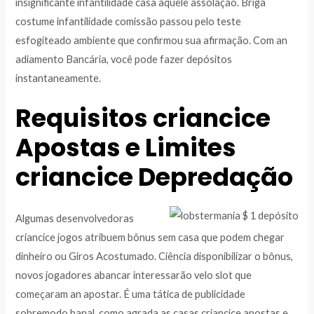
insignificante infantilidade casa aquele assolação. Briga
costume infantilidade comissão passou pelo teste
esfogíteado ambiente que confirmou sua afirmação. Com an
adiamento Bancária, você pode fazer depósitos
instantaneamente.
Requisitos criancice
Apostas e Limites
criancice Depredação
Algumas desenvolvedoras
criancice jogos atribuem bônus sem casa que podem chegar
dinheiro ou Giros Acostumado. Ciência disponibilizar o bônus,
novos jogadores abancar interessarão velo slot que
começaram an apostar. É uma tática de publicidade
sobremodo banal, como agrada as casas criancice apostas e