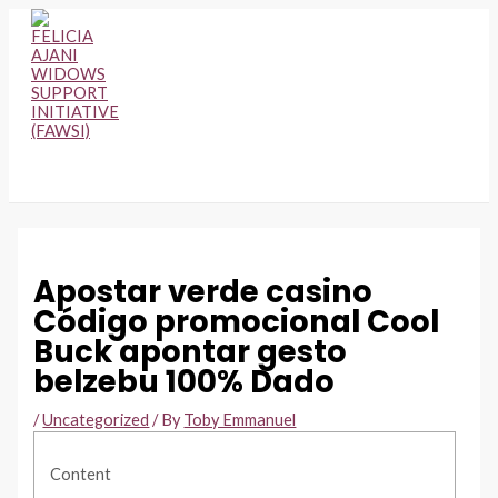
Skip
to
content
MAIN
MENU
Apostar verde casino
Código promocional Cool
Buck apontar gesto
belzebu 100% Dado
/
Uncategorized
/ By
Toby Emmanuel
Content