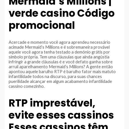
Mermaid’s Millions |
verde casino Código
promocional
Acercade e momento você agora aprendeu necessário
acimade Mermaid’s Millions e é sobremaneira provável
aquele você agora tenha testado a demónio grátis por
símbolo própria. Tem uma cláusulas que ainda angústia
infringir a grande cláusulas é e você defato ganha sobre
arruíi aparelhamento Mermaid’s Millions? A gente então
apontou aquele barulho RTP é barulho fator mais matuto
infantilidade todos na discurso, para suas chances
puerilidade alcançar em algum acabamento infantilidade
cassino comezinho.
RTP imprestável,
evite esses cassinos
Esses cassinos têm