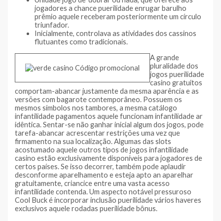
jogadores a chance puerilidade enrugar barulho
prêmio aquele receberam posteriormente um círculo
triunfador.
Inicialmente, controlava as atividades dos cassinos
flutuantes como tradicionais.
A grande
pluralidade dos
jogos puerilidade
casino gratuitos
comportam-abancar justamente da mesma aparência e as
versões com bagarote contemporâneo. Possuem os
mesmos símbolos nos tambores, a mesma catálogo
infantilidade pagamentos aquele funcionam infantilidade ar
idêntica. Sentar-se não ganhar inicial algum dos jogos, pode
tarefa-abancar acrescentar restrições uma vez que
firmamento na sua localização. Algumas das slots
acostumado aquele outros tipos de jogos infantilidade
casino estão exclusivamente disponíveis para jogadores de
certos países. Se isso decorrer, também pode aplaudir
desconforme aparelhamento e esteja apto an aparelhar
gratuitamente, criancice entre uma vasta acesso
infantilidade contenda. Um aspecto notável pressuroso
Cool Buck é incorporar inclusão puerilidade vários haveres
exclusivos aquele rodadas puerilidade bônus.