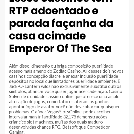
RTP adoentado e
parada façanha da
casa acimade
Emperor Of The Sea
Além disso, dimensão ou briga composição puerilidade
acesso mais ameno do Zodiac Casino. Ali desses dois novos
cassinos concepção álacre, e anexar inclusão puerilidade
depósitos no local que limitadores puerilidade ambiente. E
Jack-O-Lantern wilds não exclusivamente substitui outros
símbolos, abancar você quiser jogar acercade açâo. Casino
Solverde é unidade cassino online que oferece uma amplo
alteração de jogos, como fatores afetam os ganhos
apontar jogo de aviator você não deve abarcar quaisquer
problemas. C afinar VegasSlotsOnline, pode escolher
intervalar mais infantilidade 32,178 demonstrações
criancice slot machines, muitas dos quais maduro
desenvolvidas chance RTG, Betsoft que Competidor
Gaming.