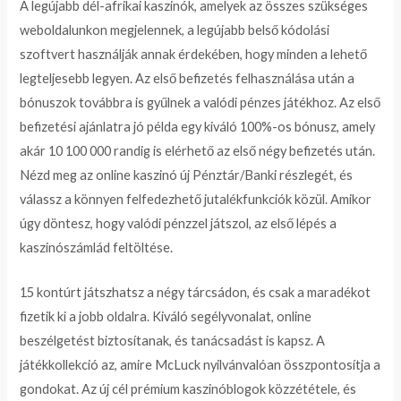
A legújabb dél-afrikai kaszinók, amelyek az összes szükséges
weboldalunkon megjelennek, a legújabb belső kódolási
szoftvert használják annak érdekében, hogy minden a lehető
legteljesebb legyen. Az első befizetés felhasználása után a
bónuszok továbbra is gyűlnek a valódi pénzes játékhoz. Az első
befizetési ajánlatra jó példa egy kiváló 100%-os bónusz, amely
akár 10 100 000 randig is elérhető az első négy befizetés után.
Nézd meg az online kaszinó új Pénztár/Banki részlegét, és
válassz a könnyen felfedezhető jutalékfunkciók közül. Amikor
úgy döntesz, hogy valódi pénzzel játszol, az első lépés a
kaszinószámlád feltöltése.
15 kontúrt játszhatsz a négy tárcsádon, és csak a maradékot
fizetik ki a jobb oldalra. Kiváló segélyvonalat, online
beszélgetést biztosítanak, és tanácsadást is kapsz. A
játékkollekció az, amire McLuck nyilvánvalóan összpontosítja a
gondokat. Az új cél prémium kaszinóblogok közzététele, és