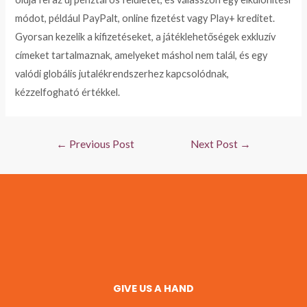
módot, például PayPalt, online fizetést vagy Play+ kreditet.
Gyorsan kezelik a kifizetéseket, a játéklehetőségek exkluzív
címeket tartalmaznak, amelyeket máshol nem talál, és egy
valódi globális jutalékrendszerhez kapcsolódnak,
kézzelfogható értékkel.
←
Previous Post
Next Post
→
GIVE US A HAND