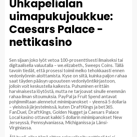
Uhkapelialan
uimapukujoukkue:
Caesars Palace -
nettikasino
Sen sijaan joko lyöt vetoa 100-prosenttisesti ilmaiseksi tai
digitaalisella valuutalla – we.elizabeth., Sweeps Coins. Tällä
tavoin tiedät, että prosessi toimii melko tehokkaasti ennen
vedonlyönnin aloittamista. Kyse on siitä, kuinka paljon rahaa
saat täyden pääsyn upouuteen vedonlyöntikirjastoon,
jolloin voit keskustella kaikesta. Puhuminen erittäin
harvinaisesta löytöstä, mutta ne tarjoavat sinulle enemmän
rahaa ilman sitoumuksia. PayPal ja Fruit Spend antavat
pohjimmiltaan alennetut minimipanokset – yleensä 5 dollaria
– yleisissä järjestelmissä, kuten DraftKings ja bet365.
FanDuel, DraftKings, Golden Nugget ja Caesars Palace
Local kasino ottavat kaikki 5 dollarin minimipanokset New
Jerseyssä, Pennsylvaniassa, Michiganissa ja Länsi-
Virginiassa.