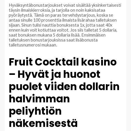
Hyväksyntäbonustarjoukset voivat sisältää yksinkertaisesti
täysin ilmaiskierroksia, ja tarjolla on noin kaksisataa
pyöräytystä. Tämä on paras tervehdystarjous, koska se
antaa sinulle 100 prosenttia ilmaista lisärahaa talletuksen
sijaan. Sinun tulisi nauttia bonuksesta 1x, jotta saat 40x
ennen kuin voit kotiuttaa voitot. Jos siis talletat 5 dollaria,
saat bonuksen mukana 5 dollaria lisää.
Ensimmäisen
talletuksen bonustarjouksissa saat lisäbonusta
talletusnumerosi mukaan.
Fruit Cocktail kasino
– Hyvät ja huonot
puolet viiden dollarin
halvimman
peliyhtiön
näkemisestä