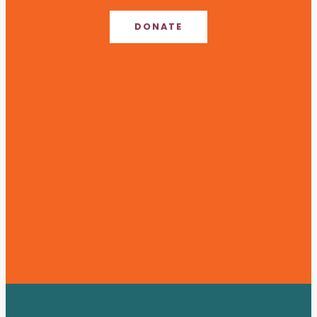
DONATE