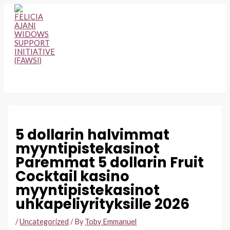
Skip
to
content
MAIN
MENU
5 dollarin halvimmat
myyntipistekasinot
Paremmat 5 dollarin Fruit
Cocktail kasino
myyntipistekasinot
uhkapeliyrityksille 2026
/
Uncategorized
/ By
Toby Emmanuel