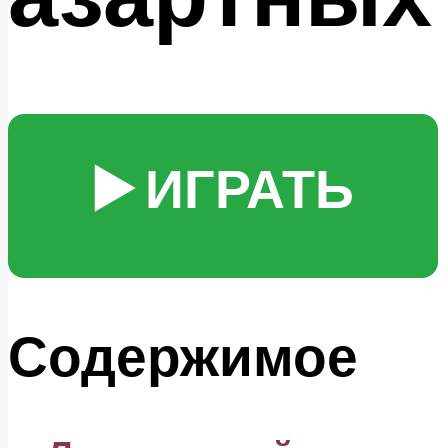
▶️ ИГРАТЬ
Содержимое