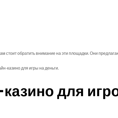
вам стоит обратить внимание на эти площадки. Они предлаг
йн-казино для игры на деньги.
казино для игро