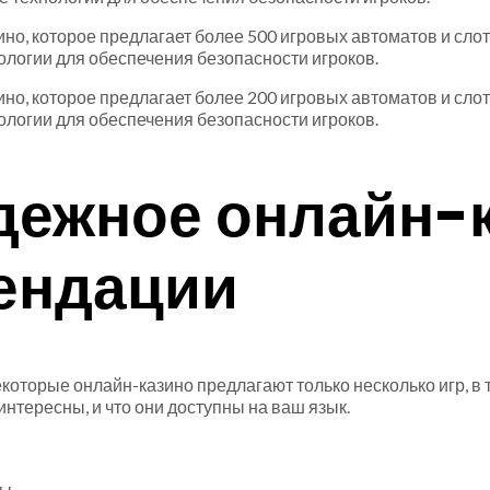
зино, которое предлагает более 500 игровых автоматов и сло
логии для обеспечения безопасности игроков.
зино, которое предлагает более 200 игровых автоматов и сло
логии для обеспечения безопасности игроков.
дежное онлайн-
ендации
оторые онлайн-казино предлагают только несколько игр, в т
интересны, и что они доступны на ваш язык.
ны