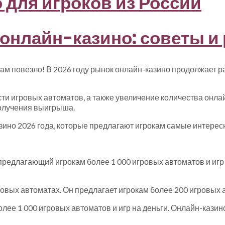
 для игроков из России
 онлайн-казино: советы и
вам повезло! В 2026 году рынок онлайн-казино продолжает р
и игровых автоматов, а также увеличение количества онлай
получения выигрыша.
ино 2026 года, которые предлагают игрокам самые интересн
, предлагающий игрокам более 1 000 игровых автоматов и игр 
гровых автоматах. Он предлагает игрокам более 200 игровых
более 1 000 игровых автоматов и игр на деньги. Онлайн-кази