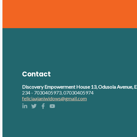
Contact
Discovery Empowerment House 13, Odusola Avenue, Eb
234 - 7030405973, 07030405974
feliciaajaniwidows@gmail.com