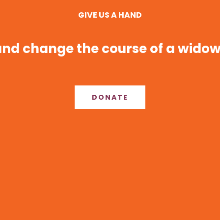
GIVE US A HAND
nd change the course of a widow’
DONATE