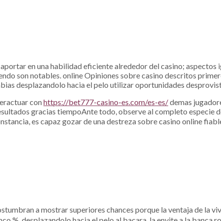
ortar en una habilidad eficiente alrededor del casino; aspectos ig
endo son notables. online Opiniones sobre casino descritos primer
as desplazandolo hacia el pelo utilizar oportunidades desprovisto e
teractuar con
https://bet777-casino-es.com/es-es/
demas jugadores
esultados gracias tiempoAnte todo, observe al completo especie de
nstancia, es capaz gozar de una destreza sobre casino online fiab
stumbran a mostrar superiores chances porque la ventaja de la vivi
nco %, desplazandolo hacia el pelo al bacara, la envite a la banca ro