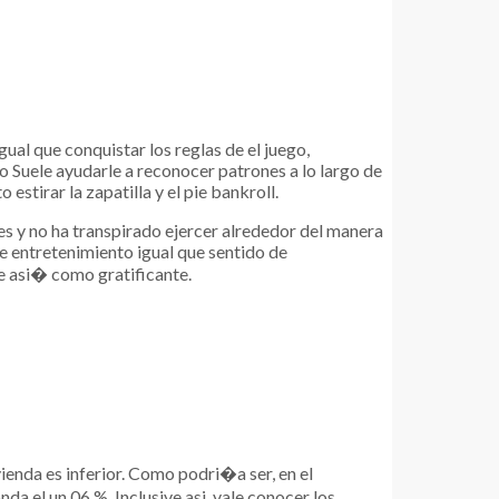
ual que conquistar los reglas de el juego,
o Suele ayudarle a reconocer patrones a lo largo de
stirar la zapatilla y el pie bankroll.
 y no ha transpirado ejercer alrededor del manera
 entretenimiento igual que sentido de
le asi� como gratificante.
enda es inferior. Como podri�a ser, en el
nda el un.06 %. Inclusive asi, vale conocer los