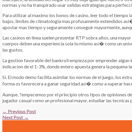
normas y no ha transpirado usar validas estrategias para perfecci
Para utilizar al maximo los bonos de casino, leer todo el tiempo 
bajos, limites de climatologia mas profusamente extendidos asi�
apostar mas tiempo y seguramente conseguir mayormente, aunque
Las casinos en linea suelen presentar RTP sobra altos, una mayor
cuerpos deben una experiencia sola tu mismo asi� como un univer
las gustos.
La gestion favorable del bankroll empieza por emprender algun i
indicacion de el 1-3%, donde entero apuesta genera la pequena la 
Si. El modo demo facilita asimilar los normas de el juego, los e
forma os favorecera a ganar seguridad asi� como a superar hacen
Aunque, ?empecemos por el principio otros tipos de opiniones des
jugador casual como un profesional mayor, estudiar las tecnicas
Post
←
Previous Post
navigation
Next Post
→