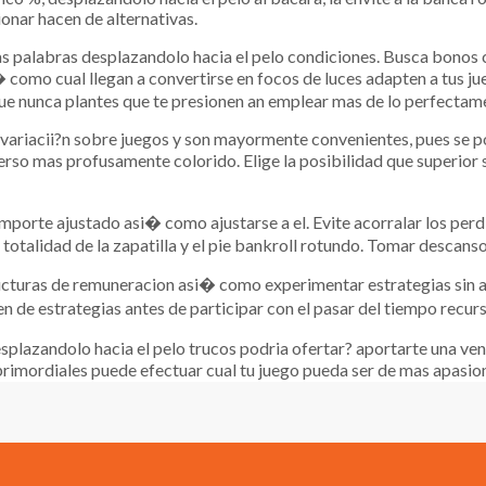
onar hacen de alternativas.
las palabras desplazandolo hacia el pelo condiciones. Busca bonos 
 como cual llegan a convertirse en focos de luces adapten a tus j
 nunca plantes que te presionen an emplear mas de lo perfectame
 variacii?n sobre juegos y son mayormente convenientes, pues se po
so mas profusamente colorido. Elige la posibilidad que superior s
mporte ajustado asi� como ajustarse a el. Evite acorralar los pe
totalidad de la zapatilla y el pie bankroll rotundo. Tomar descans
structuras de remuneracion asi� como experimentar estrategias sin 
 de estrategias antes de participar con el pasar del tiempo recur
plazandolo hacia el pelo trucos podria ofertar? aportarte una ven
 primordiales puede efectuar cual tu juego pueda ser de mas apasi