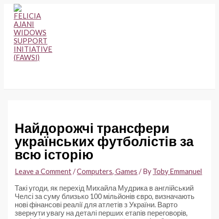
Skip
to
content
MAIN
MENU
Найдорожчі трансфери
українських футболістів за
всю історію
Leave a Comment
/
Computers, Games
/ By
Toby Emmanuel
Такі угоди, як перехід Михайла Мудрика в англійський
Челсі за суму близько 100 мільйонів євро, визначають
нові фінансові реалії для атлетів з України. Варто
звернути увагу на деталі перших етапів переговорів,