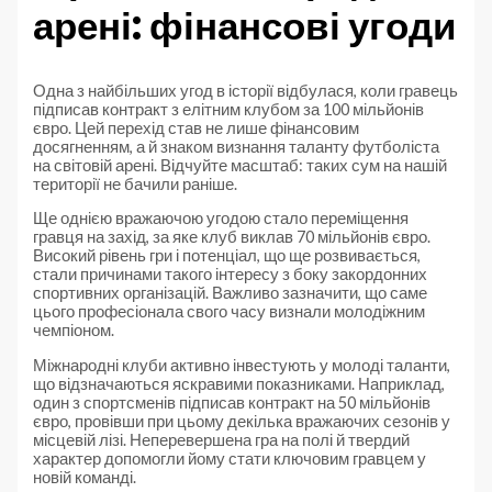
арені: фінансові угоди
Одна з найбільших угод в історії відбулася, коли гравець
підписав контракт з елітним клубом за 100 мільйонів
євро. Цей перехід став не лише фінансовим
досягненням, а й знаком визнання таланту футболіста
на світовій арені. Відчуйте масштаб: таких сум на нашій
території не бачили раніше.
Ще однією вражаючою угодою стало переміщення
гравця на захід, за яке клуб виклав 70 мільйонів євро.
Високий рівень гри і потенціал, що ще розвивається,
стали причинами такого інтересу з боку закордонних
спортивних організацій. Важливо зазначити, що саме
цього професіонала свого часу визнали молодіжним
чемпіоном.
Міжнародні клуби активно інвестують у молоді таланти,
що відзначаються яскравими показниками. Наприклад,
один з спортсменів підписав контракт на 50 мільйонів
євро, провівши при цьому декілька вражаючих сезонів у
місцевій лізі. Неперевершена гра на полі й твердий
характер допомогли йому стати ключовим гравцем у
новій команді.