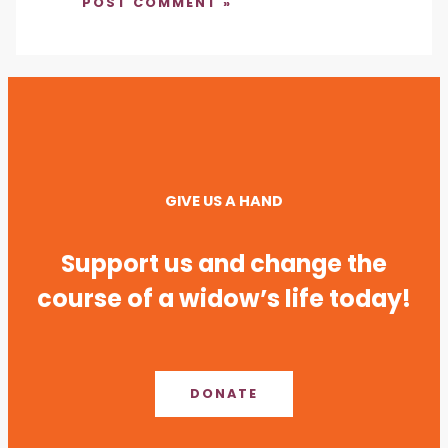
GIVE US A HAND
Support us and change the
course of a widow’s life today!
DONATE