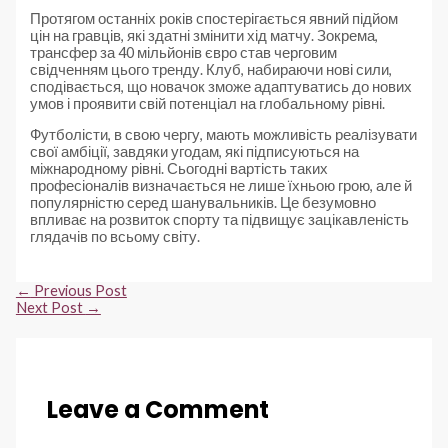
Протягом останніх років спостерігається явний підйом
цін на гравців, які здатні змінити хід матчу. Зокрема,
трансфер за 40 мільйонів євро став черговим
свідченням цього тренду. Клуб, набираючи нові сили,
сподівається, що новачок зможе адаптуватись до нових
умов і проявити свій потенціал на глобальному рівні.
Футболісти, в свою чергу, мають можливість реалізувати
свої амбіції, завдяки угодам, які підписуються на
міжнародному рівні. Сьогодні вартість таких
професіоналів визначається не лише їхньою грою, але й
популярністю серед шанувальників. Це безумовно
впливає на розвиток спорту та підвищує зацікавленість
глядачів по всьому світу.
Post
←
Previous Post
navigation
Next Post
→
Leave a Comment